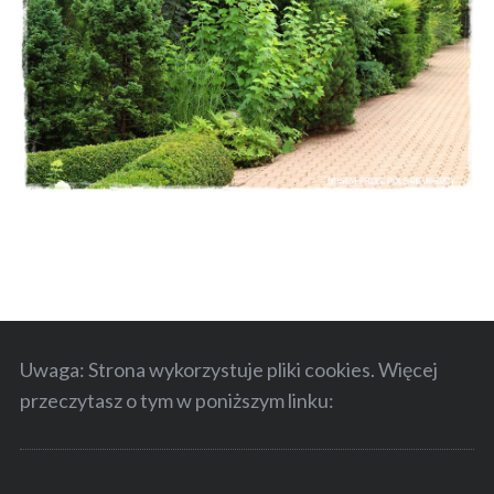
S
e
a
r
c
Uwaga: Strona wykorzystuje pliki cookies. Więcej
h
przeczytasz o tym w poniższym linku:
f
o
r
: