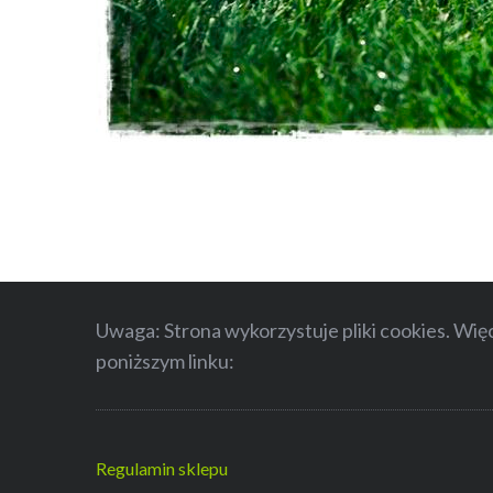
Uwaga: Strona wykorzystuje pliki cookies. Wię
poniższym linku:
Regulamin sklepu