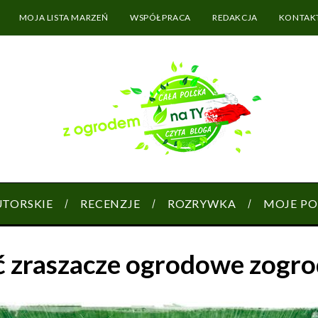
MOJA LISTA MARZEŃ
WSPÓŁPRACA
REDAKCJA
KONTAK
UTORSKIE
RECENZJE
ROZRYWKA
MOJE PO
ć zraszacze ogrodowe zog