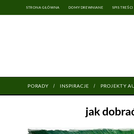
STRONA GŁÓWNA
DOMY DREWNIANE
SPIS TREŚCI
PORADY
INSPIRACJE
PROJEKTY A
jak dobra