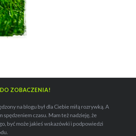
DO ZOBACZENIA!
ędzony na blogu był dla Ciebie miłą rozrywką. A
m spędzeniem czasu. Mam też nadzieję, że
go, być może jakieś wskazówki i podpowiedzi
odu.