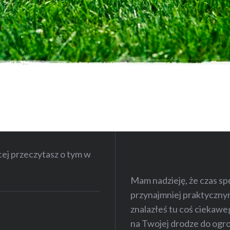
cej przeczytasz o tym w
Mam nadzieję, że czas sp
przynajmniej praktyczny
znalazłeś tu coś ciekawe
na Twojej drodze do ogr