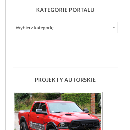
KATEGORIE PORTALU
K
A
T
E
G
O
R
PROJEKTY AUTORSKIE
I
E
P
O
R
T