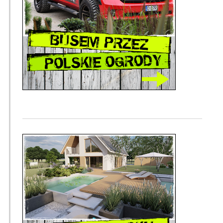
A
L
U