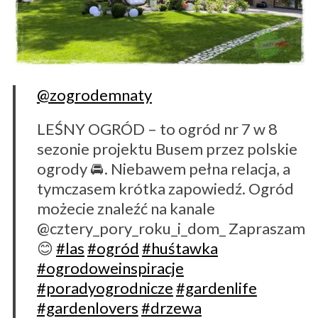
@zogrodemnaty
LEŚNY OGRÓD – to ogród nr 7 w 8
sezonie projektu Busem przez polskie
ogrody 🚘. Niebawem pełna relacja, a
tymczasem krótka zapowiedź. Ogród
możecie znaleźć na kanale
@cztery_pory_roku_i_dom_ Zapraszam
😊
#las
#ogród
#huśtawka
#ogrodoweinspiracje
#poradyogrodnicze
#gardenlife
#gardenlovers
#drzewa