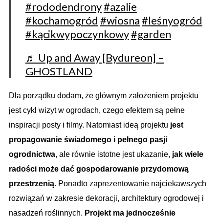
#rododendrony
#azalie
#kochamogród
#wiosna
#leśnyogród
#kącikwypoczynkowy
#garden
♬ Up and Away [Bydureon] –
GHOSTLAND
Dla porządku dodam, że głównym założeniem projektu
jest cykl wizyt w ogrodach, czego efektem są pełne
inspiracji posty i filmy. Natomiast ideą projektu
jest
propagowanie świadomego i pełnego pasji
ogrodnictwa
, ale równie istotne jest ukazanie,
jak wiele
radości może dać gospodarowanie przydomową
przestrzenią
. Ponadto zaprezentowanie najciekawszych
rozwiązań w zakresie dekoracji, architektury ogrodowej i
nasadzeń roślinnych.
Projekt ma jednocześnie