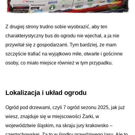
Z
drugiej strony
trudno sobie
wyobrazić,
a
by ten
charakterystyczny bus do ogrodu nie wjechał, a ja nie
przywitał się z gospodarzami. Tym bardziej, że mam
szczęście trafiać na wyjątkowo miłe, otwarte i gościnne
osoby, co miało miejsce również w tym przypadku.
.
Lokalizacja i układ ogrodu
Ogród pod drzewami, czyli 7 ogród sezonu 2025, jak już
wiesz, znajduje się w miejscowości Żarki, w
województwie śląskim, na skraju jury krakowsko –
częstochowskej. Za to w środku prawdziwego lasu. Ale to