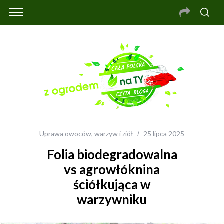
Uprawa owoców, warzyw i ziół
25 lipca 2025
Folia biodegradowalna
vs agrowłóknina
ściółkująca w
warzywniku