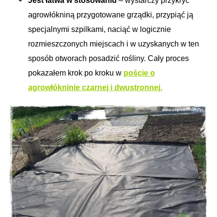
Jest łatwa w stosowaniu
– wystarczy przykryć
agrowłókniną przygotowane grządki, przypiąć ją
specjalnymi szpilkami, naciąć w logicznie
rozmieszczonych miejscach i w uzyskanych w ten
sposób otworach posadzić rośliny. Cały proces
pokazałem krok po kroku w
poście o
agrowłókninie czarnej i dwustronnej.