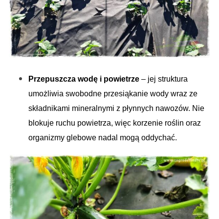
Przepuszcza wodę i powietrze
– jej struktura
umożliwia swobodne przesiąkanie wody wraz ze
S
składnikami mineralnymi z płynnych nawozów. Nie
e
blokuje ruchu powietrza, więc korzenie roślin oraz
a
r
organizmy glebowe nadal mogą oddychać.
c
h
f
o
r
: